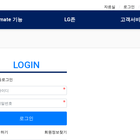
자료실
로그인
mate 기능
LG존
고객서
LOGIN
동로그인
필수
필수
호
로그인
입하기
회원정보찾기