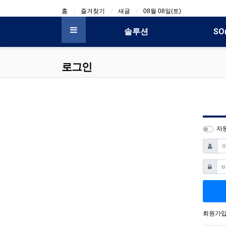
상단 네비
홈
즐겨찾기
새글
08월 08일(토)
메인 메뉴
솔루션
SO
전체 메뉴
로그인
자
아이디
비밀번
회원가