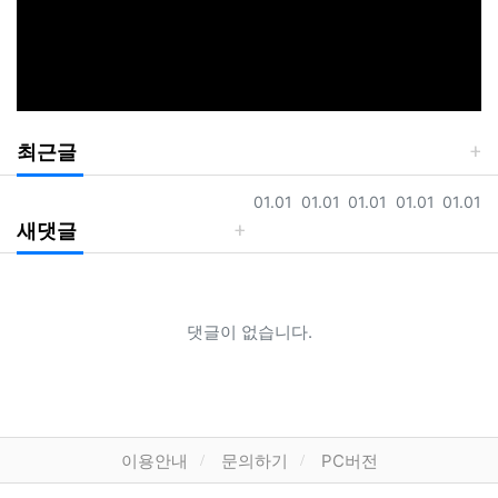
최근글
등록일
등록일
등록일
등록일
등록일
01.01
01.01
01.01
01.01
01.01
새댓글
댓글이 없습니다.
하단 네비
이용안내
문의하기
PC버전