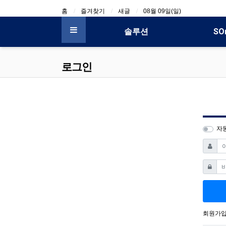
상단 네비
홈
즐겨찾기
새글
08월 09일(일)
메인 메뉴
솔루션
SO
전체 메뉴
로그인
자
아이디
비밀번
회원가