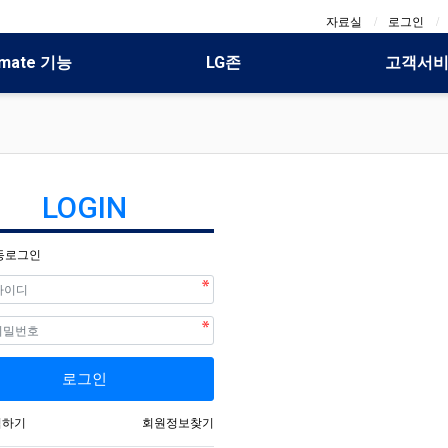
자료실
로그인
mate 기능
LG존
고객서
LOGIN
동로그인
필수
필수
호
로그인
입하기
회원정보찾기