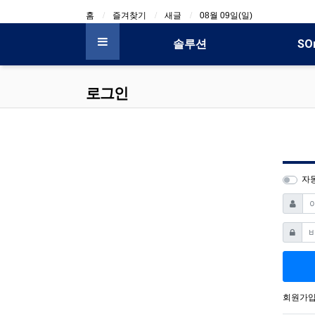
상단 네비
홈
즐겨찾기
새글
08월 09일(일)
메인 메뉴
솔루션
SO
전체 메뉴
로그인
자
아이디
비밀번
회원가