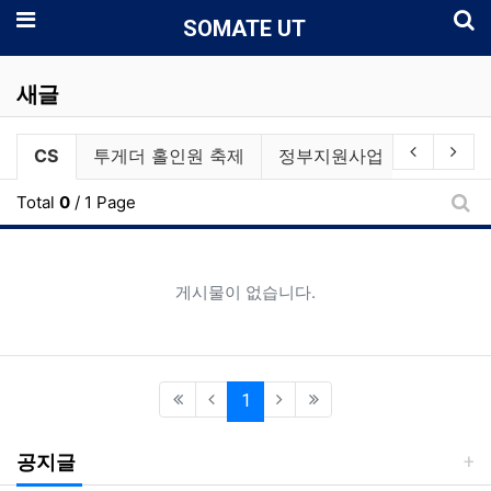
로
메뉴
SOMATE UT
새글
전체게시물 그룹 목록
현재 그룹
이전 그룹
다음
CS
투게더 홀인원 축제
정부지원사업
스크린골
Total
0
/ 1 Page
새글
게시물이 없습니다.
(current)
1
공지글