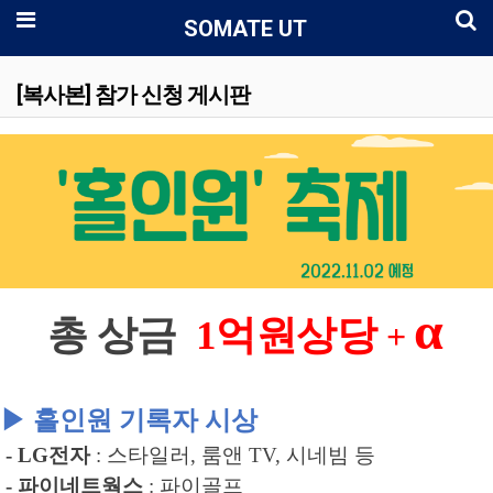
로
메뉴
SOMATE UT
[복사본] 참가 신청 게시판
α
총 상금
1억원상당
+
▶
홀인원 기록자 시상
- LG
전자
:
스타일러
, 룸앤 TV, 시네빔 등
- 파이네트웍스
: 파이골프