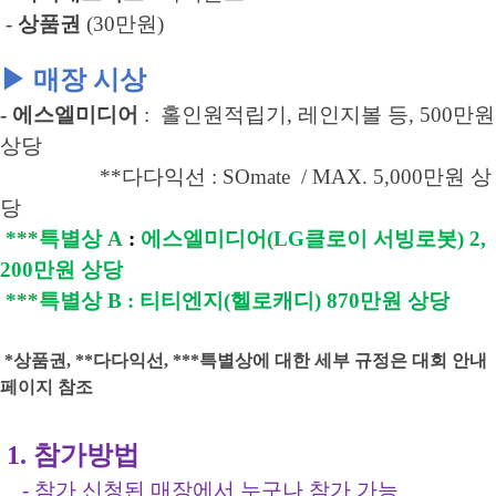
-
상품권
(
30만원)
▶
매장 시상
- 에스엘미디어
: 홀인원적립기, 레인지볼 등
,
500
만원
상당
**
다다익선 :
SOmate
/ MAX
. 5,000만원 상
당
***
특별상
A
:
에스엘미디어
(
LG클로이
서빙로봇
) 2,
200
만원 상당
***
특별상
B
:
티티엔지
(
헬로캐디
) 870만원 상당
*상품권, **다다익선, ***특별상에 대한 세부 규정은 대회 안내
페이지 참조
1.
참가방법
-
참가 신청된 매장에서 누구나 참가 가능