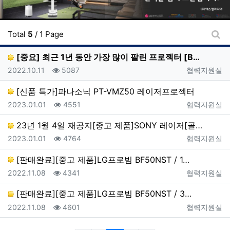
Total
5
/ 1 Page
게시
[중요] 최근 1년 동안 가장 많이 팔린 프로젝터 [B…
등록일
조회
등록자
2022.10.11
5087
협력지원실
[신품 특가]파나소닉 PT-VMZ50 레이저프로젝터
등록일
조회
등록자
2023.01.01
4551
협력지원실
23년 1월 4일 재공지[중고 제품]SONY 레이저[골…
등록일
조회
등록자
2023.01.01
4764
협력지원실
[판매완료][중고 제품]LG프로빔 BF50NST / 1…
등록일
조회
등록자
2022.11.08
4341
협력지원실
[판매완료][중고 제품]LG프로빔 BF50NST / 3…
등록일
조회
등록자
2022.11.08
4601
협력지원실